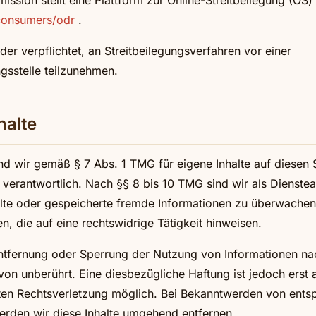
sion stellt eine Plattform zur Online-Streitbeilegung (OS) 
/consumers/odr
.
oder verpflichtet, an Streitbeilegungsverfahren vor einer
gsstelle teilzunehmen.
halte
ind wir gemäß § 7 Abs. 1 TMG für eigene Inhalte auf diesen 
verantwortlich. Nach §§ 8 bis 10 TMG sind wir als Dienstea
telte oder gespeicherte fremde Informationen zu überwache
, die auf eine rechtswidrige Tätigkeit hinweisen.
Entfernung oder Sperrung der Nutzung von Informationen na
von unberührt. Eine diesbezügliche Haftung ist jedoch erst
eten Rechtsverletzung möglich. Bei Bekanntwerden von ent
erden wir diese Inhalte umgehend entfernen.