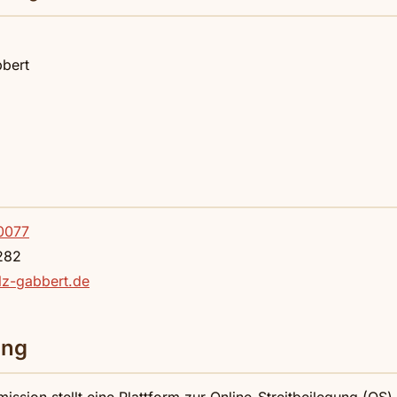
bert
0077
282
lz-gabbert.de
ung